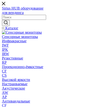
Sirius HUB
оборудование
для вендинга
Каталог
Сенсорные мониторы
Инфракрасные
IWF
IPK
IRW
Резистивные
RP
Проекционно-ёмкостные
CF
CS
Высокой яркости
Настраиваемые
Акустические
AW
AP
Антивандальные
CF