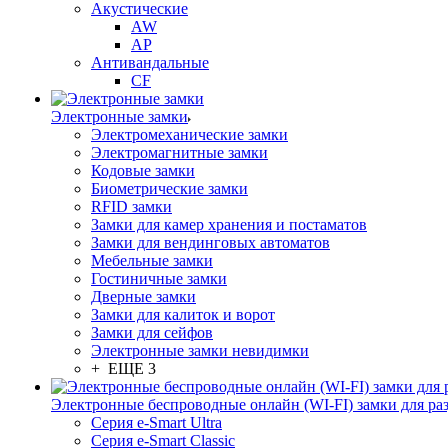
Акустические
AW
AP
Антивандальные
CF
Электронные замки
Электромеханические замки
Электромагнитные замки
Кодовые замки
Биометрические замки
RFID замки
Замки для камер хранения и постаматов
Замки для вендинговых автоматов
Мебельные замки
Гостиничные замки
Дверные замки
Замки для калиток и ворот
Замки для сейфов
Электронные замки невидимки
+ ЕЩЕ 3
Электронные беспроводные онлайн (WI-FI) замки для ра
Серия e-Smart Ultra
Серия e-Smart Classic