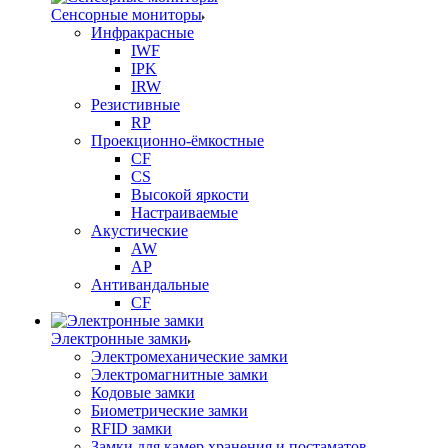
Сенсорные мониторы
Инфракрасные
IWF
IPK
IRW
Резистивные
RP
Проекционно-ёмкостные
CF
CS
Высокой яркости
Настраиваемые
Акустические
AW
AP
Антивандальные
CF
Электронные замки
Электромеханические замки
Электромагнитные замки
Кодовые замки
Биометрические замки
RFID замки
Замки для камер хранения и постаматов