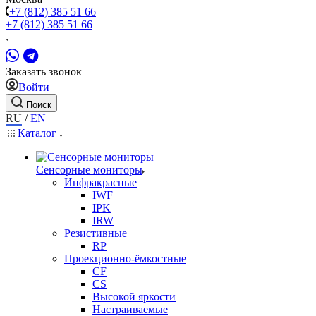
+7 (812) 385 51 66
+7 (812) 385 51 66
Заказать звонок
Войти
Поиск
RU
/
EN
Каталог
Сенсорные мониторы
Инфракрасные
IWF
IPK
IRW
Резистивные
RP
Проекционно-ёмкостные
CF
CS
Высокой яркости
Настраиваемые