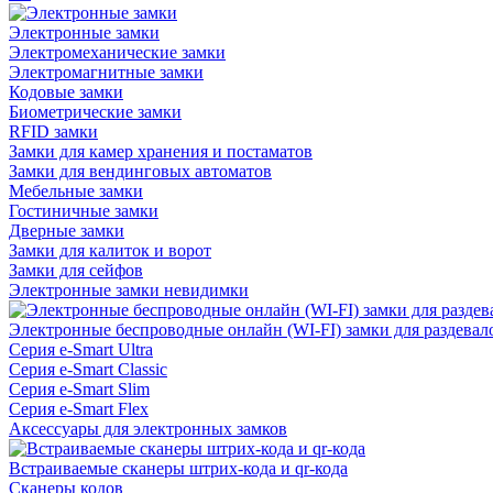
Электронные замки
Электромеханические замки
Электромагнитные замки
Кодовые замки
Биометрические замки
RFID замки
Замки для камер хранения и постаматов
Замки для вендинговых автоматов
Мебельные замки
Гостиничные замки
Дверные замки
Замки для калиток и ворот
Замки для сейфов
Электронные замки невидимки
Электронные беспроводные онлайн (WI-FI) замки для раздевал
Серия e-Smart Ultra
Серия e-Smart Classic
Серия e-Smart Slim
Серия e-Smart Flex
Аксессуары для электронных замков
Встраиваемые сканеры штрих-кода и qr-кода
Сканеры кодов