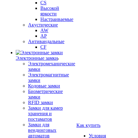
CS
Высокой
яркости
Настраиваемые
Акустические
AW
AP
Антивандальные
CF
Электронные замки
Электромеханические
замки
Электромагнитные
замки
Кодовые замки
Биометрические
замки
RFID замки
Замки для камер
хранения и
постаматов
Замки для
Как купить
вендинговых
автоматов
Условия