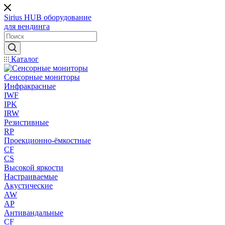
Sirius HUB
оборудование
для вендинга
Каталог
Сенсорные мониторы
Инфракрасные
IWF
IPK
IRW
Резистивные
RP
Проекционно-ёмкостные
CF
CS
Высокой яркости
Настраиваемые
Акустические
AW
AP
Антивандальные
CF