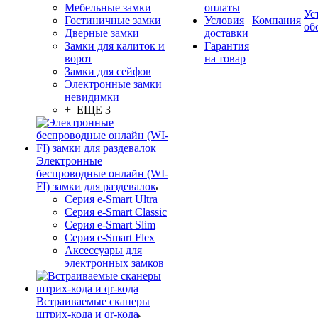
Мебельные замки
оплаты
Ус
Гостиничные замки
Условия
Компания
об
Дверные замки
доставки
Замки для калиток и
Гарантия
ворот
на товар
Замки для сейфов
Электронные замки
невидимки
+ ЕЩЕ 3
Электронные
беспроводные онлайн (WI-
FI) замки для раздевалок
Серия e-Smart Ultra
Серия e-Smart Classic
Серия e-Smart Slim
Серия e-Smart Flex
Аксессуары для
электронных замков
Встраиваемые сканеры
штрих-кода и qr-кода