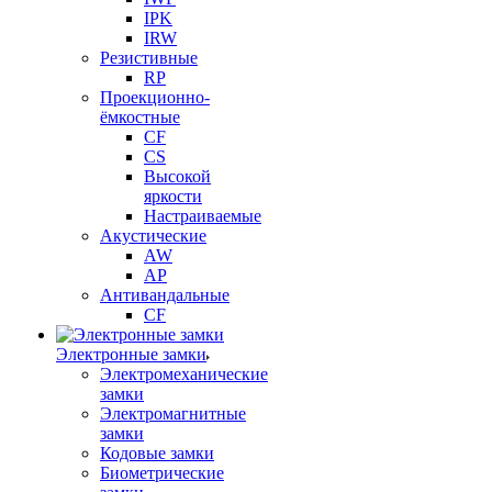
IPK
IRW
Резистивные
RP
Проекционно-
ёмкостные
CF
CS
Высокой
яркости
Настраиваемые
Акустические
AW
AP
Антивандальные
CF
Электронные замки
Электромеханические
замки
Электромагнитные
замки
Кодовые замки
Биометрические