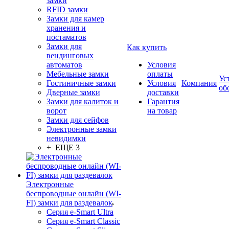
замки
RFID замки
Замки для камер
хранения и
постаматов
Замки для
Как купить
вендинговых
автоматов
Условия
Мебельные замки
оплаты
Ус
Гостиничные замки
Условия
Компания
об
Дверные замки
доставки
Замки для калиток и
Гарантия
ворот
на товар
Замки для сейфов
Электронные замки
невидимки
+ ЕЩЕ 3
Электронные
беспроводные онлайн (WI-
FI) замки для раздевалок
Серия e-Smart Ultra
Серия e-Smart Classic