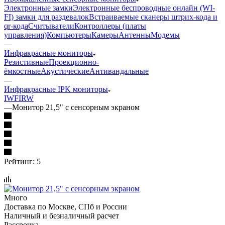
Электронные замки
Электронные беспроводные онлайн (WI-
FI) замки для раздевалок
Встраиваемые сканеры штрих-кода и
qr-кода
Считыватели
Контроллеры (платы
управления)
Компьютеры
Камеры
Антенны
Модемы
—
Инфракрасные мониторы
Резистивные
Проекционно-
ёмкостные
Акустические
Антивандальные
—
Инфракрасные IPK мониторы
IWF
IRW
—
Монитор 21,5" с сенсорным экраном
Рейтинг: 5
Много
Доставка по Москве, СПб и России
Наличный и безналичный расчет
Рассрочка