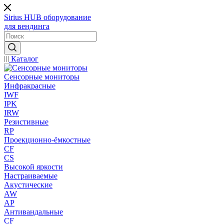
Sirius HUB
оборудование
для вендинга
Каталог
Сенсорные мониторы
Инфракрасные
IWF
IPK
IRW
Резистивные
RP
Проекционно-ёмкостные
CF
CS
Высокой яркости
Настраиваемые
Акустические
AW
AP
Антивандальные
CF