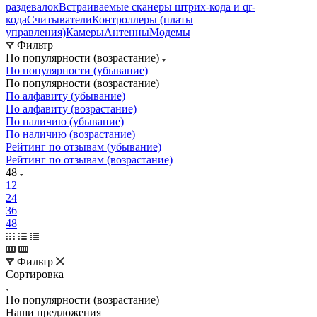
раздевалок
Встраиваемые сканеры штрих-кода и qr-
кода
Считыватели
Контроллеры (платы
управления)
Камеры
Антенны
Модемы
Фильтр
По популярности (возрастание)
По популярности (убывание)
По популярности (возрастание)
По алфавиту (убывание)
По алфавиту (возрастание)
По наличию (убывание)
По наличию (возрастание)
Рейтинг по отзывам (убывание)
Рейтинг по отзывам (возрастание)
48
12
24
36
48
Фильтр
Сортировка
По популярности (возрастание)
Наши предложения