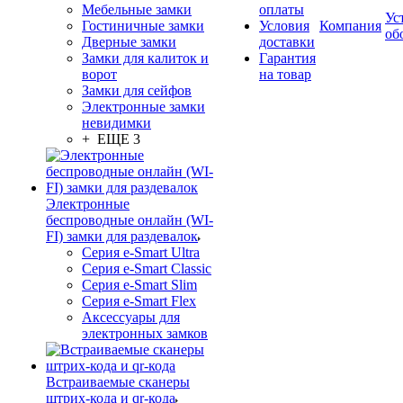
Мебельные замки
оплаты
Ус
Гостиничные замки
Условия
Компания
об
Дверные замки
доставки
Замки для калиток и
Гарантия
ворот
на товар
Замки для сейфов
Электронные замки
невидимки
+ ЕЩЕ 3
Электронные
беспроводные онлайн (WI-
FI) замки для раздевалок
Серия e-Smart Ultra
Серия e-Smart Classic
Серия e-Smart Slim
Серия e-Smart Flex
Аксессуары для
электронных замков
Встраиваемые сканеры
штрих-кода и qr-кода