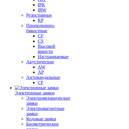
IPK
IRW
Резистивные
RP
Проекционно-
ёмкостные
CF
CS
Высокой
яркости
Настраиваемые
Акустические
AW
AP
Антивандальные
CF
Электронные замки
Электромеханические
замки
Электромагнитные
замки
Кодовые замки
Биометрические