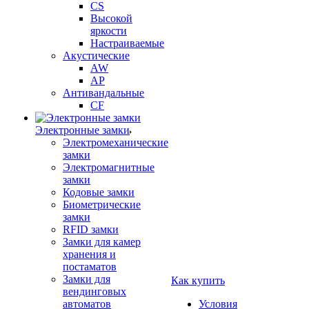
CS
Высокой
яркости
Настраиваемые
Акустические
AW
AP
Антивандальные
CF
Электронные замки
Электромеханические
замки
Электромагнитные
замки
Кодовые замки
Биометрические
замки
RFID замки
Замки для камер
хранения и
постаматов
Замки для
Как купить
вендинговых
автоматов
Условия