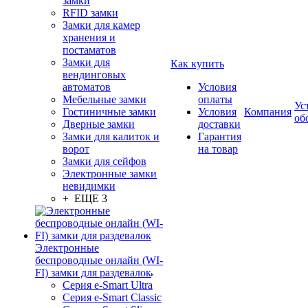
замки
RFID замки
Замки для камер
хранения и
постаматов
Замки для
Как купить
вендинговых
автоматов
Условия
Мебельные замки
оплаты
Ус
Гостиничные замки
Условия
Компания
об
Дверные замки
доставки
Замки для калиток и
Гарантия
ворот
на товар
Замки для сейфов
Электронные замки
невидимки
+ ЕЩЕ 3
Электронные
беспроводные онлайн (WI-
FI) замки для раздевалок
Серия e-Smart Ultra
Серия e-Smart Classic