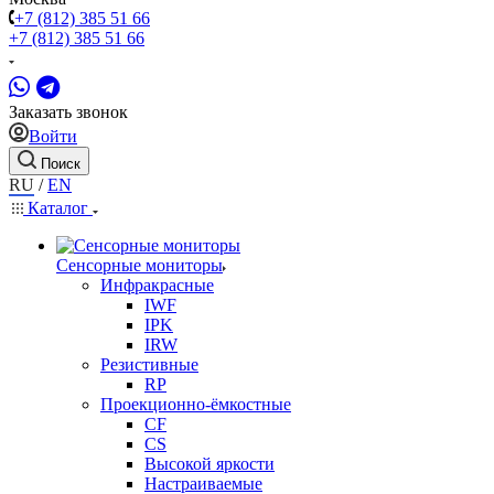
+7 (812) 385 51 66
+7 (812) 385 51 66
Заказать звонок
Войти
Поиск
RU
/
EN
Каталог
Сенсорные мониторы
Инфракрасные
IWF
IPK
IRW
Резистивные
RP
Проекционно-ёмкостные
CF
CS
Высокой яркости
Настраиваемые