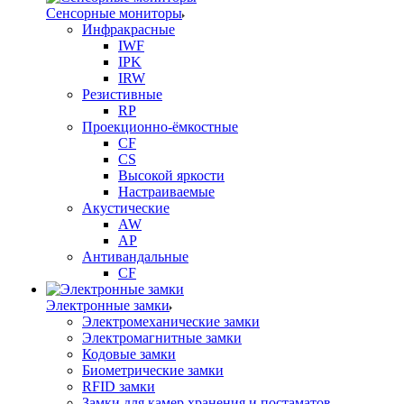
Сенсорные мониторы
Инфракрасные
IWF
IPK
IRW
Резистивные
RP
Проекционно-ёмкостные
CF
CS
Высокой яркости
Настраиваемые
Акустические
AW
AP
Антивандальные
CF
Электронные замки
Электромеханические замки
Электромагнитные замки
Кодовые замки
Биометрические замки
RFID замки
Замки для камер хранения и постаматов