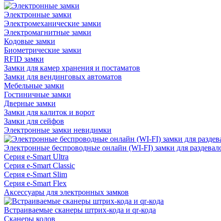
Электронные замки
Электромеханические замки
Электромагнитные замки
Кодовые замки
Биометрические замки
RFID замки
Замки для камер хранения и постаматов
Замки для вендинговых автоматов
Мебельные замки
Гостиничные замки
Дверные замки
Замки для калиток и ворот
Замки для сейфов
Электронные замки невидимки
Электронные беспроводные онлайн (WI-FI) замки для раздевал
Серия e-Smart Ultra
Серия e-Smart Classic
Серия e-Smart Slim
Серия e-Smart Flex
Аксессуары для электронных замков
Встраиваемые сканеры штрих-кода и qr-кода
Сканеры кодов