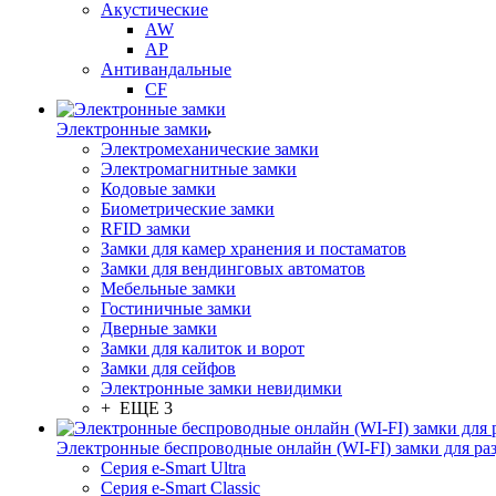
Акустические
AW
AP
Антивандальные
CF
Электронные замки
Электромеханические замки
Электромагнитные замки
Кодовые замки
Биометрические замки
RFID замки
Замки для камер хранения и постаматов
Замки для вендинговых автоматов
Мебельные замки
Гостиничные замки
Дверные замки
Замки для калиток и ворот
Замки для сейфов
Электронные замки невидимки
+ ЕЩЕ 3
Электронные беспроводные онлайн (WI-FI) замки для ра
Серия e-Smart Ultra
Серия e-Smart Classic