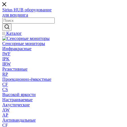
Sirius HUB
оборудование
для вендинга
Каталог
Сенсорные мониторы
Инфракрасные
IWF
IPK
IRW
Резистивные
RP
Проекционно-ёмкостные
CF
CS
Высокой яркости
Настраиваемые
Акустические
AW
AP
Антивандальные
CF