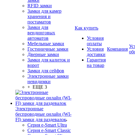
замки
RFID замки
Замки для камер
хранения и
постаматов
Замки для
Как купить
вендинговых
автоматов
Условия
Мебельные замки
оплаты
Ус
Гостиничные замки
Условия
Компания
об
Дверные замки
доставки
Замки для калиток и
Гарантия
ворот
на товар
Замки для сейфов
Электронные замки
невидимки
+ ЕЩЕ 3
Электронные
беспроводные онлайн (WI-
FI) замки для раздевалок
Серия e-Smart Ultra
Серия e-Smart Classic