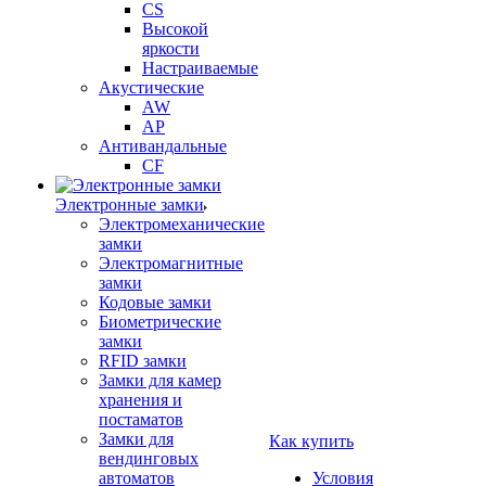
CS
Высокой
яркости
Настраиваемые
Акустические
AW
AP
Антивандальные
CF
Электронные замки
Электромеханические
замки
Электромагнитные
замки
Кодовые замки
Биометрические
замки
RFID замки
Замки для камер
хранения и
постаматов
Замки для
Как купить
вендинговых
автоматов
Условия