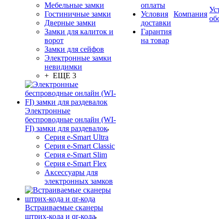
Мебельные замки
оплаты
Ус
Гостиничные замки
Условия
Компания
об
Дверные замки
доставки
Замки для калиток и
Гарантия
ворот
на товар
Замки для сейфов
Электронные замки
невидимки
+ ЕЩЕ 3
Электронные
беспроводные онлайн (WI-
FI) замки для раздевалок
Серия e-Smart Ultra
Серия e-Smart Classic
Серия e-Smart Slim
Серия e-Smart Flex
Аксессуары для
электронных замков
Встраиваемые сканеры
штрих-кода и qr-кода