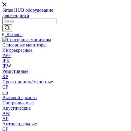
Sirius HUB
оборудование
для вендинга
Каталог
Сенсорные мониторы
Инфракрасные
IWF
IPK
IRW
Резистивные
RP
Проекционно-ёмкостные
CF
CS
Высокой яркости
Настраиваемые
Акустические
AW
AP
Антивандальные
CF