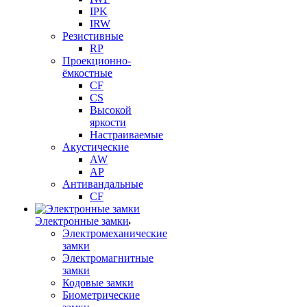
IPK
IRW
Резистивные
RP
Проекционно-
ёмкостные
CF
CS
Высокой
яркости
Настраиваемые
Акустические
AW
AP
Антивандальные
CF
Электронные замки
Электромеханические
замки
Электромагнитные
замки
Кодовые замки
Биометрические