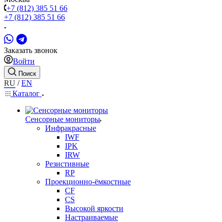
+7 (812) 385 51 66
+7 (812) 385 51 66
Заказать звонок
Войти
Поиск
RU
/
EN
Каталог
Сенсорные мониторы
Инфракрасные
IWF
IPK
IRW
Резистивные
RP
Проекционно-ёмкостные
CF
CS
Высокой яркости
Настраиваемые