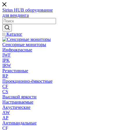
Sirius HUB
оборудование
для вендинга
Каталог
Сенсорные мониторы
Инфракрасные
IWF
IPK
IRW
Резистивные
RP
Проекционно-ёмкостные
CF
CS
Высокой яркости
Настраиваемые
Акустические
AW
AP
Антивандальные
CF