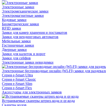
Электронные замки
Электромеханические замки
Электромагнитные замки
Кодовые замки
Биометрические замки
RFID замки
Замки для камер хранения и постаматов
Замки для вендинговых автоматов
Мебельные замки
Гостиничные замки
Дверные замки
Замки для калиток и ворот
Замки для сейфов
Электронные замки невидимки
Электронные беспроводные онлайн (WI-FI) замки для раздевал
Серия e-Smart Ultra
Серия e-Smart Classic
Серия e-Smart Slim
Серия e-Smart Flex
Аксессуары для электронных замков
Встраиваемые сканеры штрих-кода и qr-кода
Сканеры кодов