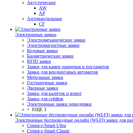
Акустические
AW
AP
Антивандальные
CF
Электронные замки
Электромеханические замки
Электромагнитные замки
Кодовые замки
Биометрические замки
RFID замки
Замки для камер хранения и постаматов
Замки для вендинговых автоматов
Мебельные замки
Гостиничные замки
Дверные замки
Замки для калиток и ворот
Замки для сейфов
Электронные замки невидимки
+ ЕЩЕ 3
Электронные беспроводные онлайн (WI-FI) замки для ра
Серия e-Smart Ultra
Серия e-Smart Classic