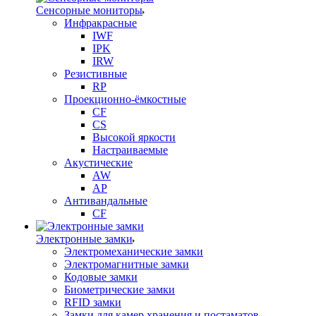
Сенсорные мониторы
Инфракрасные
IWF
IPK
IRW
Резистивные
RP
Проекционно-ёмкостные
CF
CS
Высокой яркости
Настраиваемые
Акустические
AW
AP
Антивандальные
CF
Электронные замки
Электромеханические замки
Электромагнитные замки
Кодовые замки
Биометрические замки
RFID замки
Замки для камер хранения и постаматов