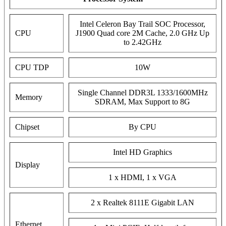
Intel Celeron Bay Trail SOC Processor,
CPU
J1900 Quad core 2M Cache, 2.0 GHz Up
to 2.42GHz
CPU TDP
10W
Single Channel DDR3L 1333/1600MHz
Memory
SDRAM, Max Support to 8G
Chipset
By CPU
Intel HD Graphics
Display
1 x HDMI, 1 x VGA
2 x Realtek 8111E Gigabit LAN
Ethernet