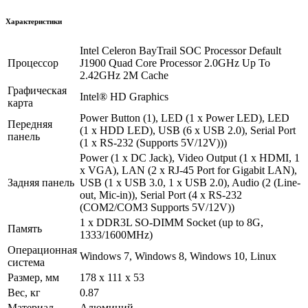
Характеристики
Intel Celeron BayTrail SOC Processor Default
Процессор
J1900 Quad Core Processor 2.0GHz Up To
2.42GHz 2M Cache
Графическая
Intel® HD Graphics
карта
Power Button (1), LED (1 x Power LED), LED
Передняя
(1 x HDD LED), USB (6 x USB 2.0), Serial Port
панель
(1 x RS-232 (Supports 5V/12V)))
Power (1 x DC Jack), Video Output (1 x HDMI, 1
x VGA), LAN (2 x RJ-45 Port for Gigabit LAN),
Задняя панель
USB (1 x USB 3.0, 1 x USB 2.0), Audio (2 (Line-
out, Mic-in)), Serial Port (4 x RS-232
(COM2/COM3 Supports 5V/12V))
1 x DDR3L SO-DIMM Socket (up to 8G,
Память
1333/1600MHz)
Операционная
Windows 7, Windows 8, Windows 10, Linux
система
Размер, мм
178 x 111 x 53
Вес, кг
0.87
Материал
Алюминий