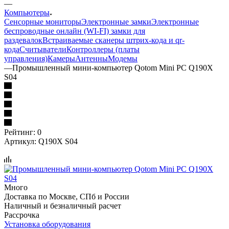
—
Компьютеры
Сенсорные мониторы
Электронные замки
Электронные
беспроводные онлайн (WI-FI) замки для
раздевалок
Встраиваемые сканеры штрих-кода и qr-
кода
Считыватели
Контроллеры (платы
управления)
Камеры
Антенны
Модемы
—
Промышленный мини-компьютер Qotom Mini PC Q190X
S04
Рейтинг: 0
Артикул:
Q190X S04
Много
Доставка по Москве, СПб и России
Наличный и безналичный расчет
Рассрочка
Установка оборудования