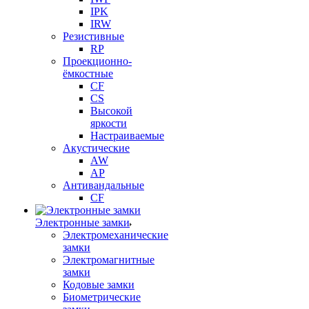
IPK
IRW
Резистивные
RP
Проекционно-
ёмкостные
CF
CS
Высокой
яркости
Настраиваемые
Акустические
AW
AP
Антивандальные
CF
Электронные замки
Электромеханические
замки
Электромагнитные
замки
Кодовые замки
Биометрические