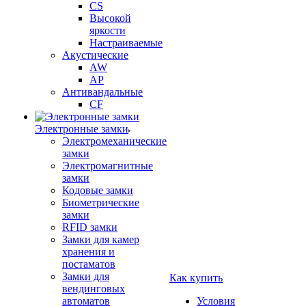
CS
Высокой
яркости
Настраиваемые
Акустические
AW
AP
Антивандальные
CF
Электронные замки
Электромеханические
замки
Электромагнитные
замки
Кодовые замки
Биометрические
замки
RFID замки
Замки для камер
хранения и
постаматов
Замки для
Как купить
вендинговых
автоматов
Условия