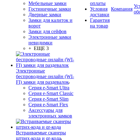
Мебельные замки
оплаты
Ус
Гостиничные замки
Условия
Компания
об
Дверные замки
доставки
Замки для калиток и
Гарантия
ворот
на товар
Замки для сейфов
Электронные замки
невидимки
+ ЕЩЕ 3
Электронные
беспроводные онлайн (WI-
FI) замки для раздевалок
Серия e-Smart Ultra
Серия e-Smart Classic
Серия e-Smart Slim
Серия e-Smart Flex
Аксессуары для
электронных замков
Встраиваемые сканеры
штрих-кода и qr-кода