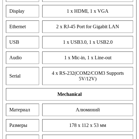
Display
1 x HDMI, 1 x VGA
Ethernet
2 x RJ-45 Port for Gigabit LAN
USB
1 x USB3.0, 1 x USB2.0
Audio
1 x Mic-in, 1 x Line-out
4 x RS-232(COM2/COM3 Supports
Serial
5V/12V)
Mechanical
Материал
Алюминий
Размеры
178 x 112 x 53 мм