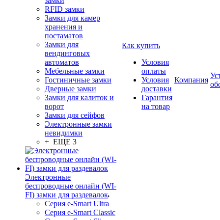
замки
RFID замки
Замки для камер
хранения и
постаматов
Замки для
Как купить
вендинговых
автоматов
Условия
Мебельные замки
оплаты
Ус
Гостиничные замки
Условия
Компания
об
Дверные замки
доставки
Замки для калиток и
Гарантия
ворот
на товар
Замки для сейфов
Электронные замки
невидимки
+ ЕЩЕ 3
Электронные
беспроводные онлайн (WI-
FI) замки для раздевалок
Серия e-Smart Ultra
Серия e-Smart Classic