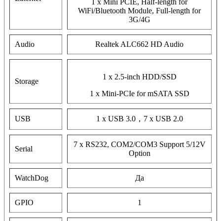
1 x Mini PCIE, Half-length for
WiFi/Bluetooth Module, Full-length for
3G/4G
Audio
Realtek ALC662 HD Audio
1 x 2.5-inch HDD/SSD
Storage
1 x Mini-PCIe for mSATA SSD
USB
1 x USB 3.0，7 x USB 2.0
7 x RS232, COM2/COM3 Support 5/12V
Serial
Option
WatchDog
Да
GPIO
1