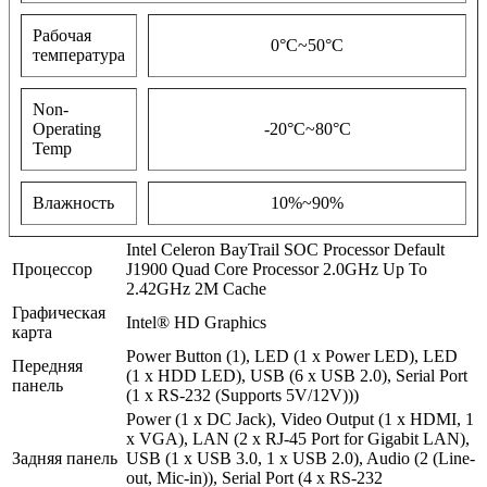
Рабочая
0°C~50°C
температура
Non-
Operating
-20°C~80°C
Temp
Влажность
10%~90%
Intel Celeron BayTrail SOC Processor Default
Процессор
J1900 Quad Core Processor 2.0GHz Up To
2.42GHz 2M Cache
Графическая
Intel® HD Graphics
карта
Power Button (1), LED (1 x Power LED), LED
Передняя
(1 x HDD LED), USB (6 x USB 2.0), Serial Port
панель
(1 x RS-232 (Supports 5V/12V)))
Power (1 x DC Jack), Video Output (1 x HDMI, 1
x VGA), LAN (2 x RJ-45 Port for Gigabit LAN),
Задняя панель
USB (1 x USB 3.0, 1 x USB 2.0), Audio (2 (Line-
out, Mic-in)), Serial Port (4 x RS-232