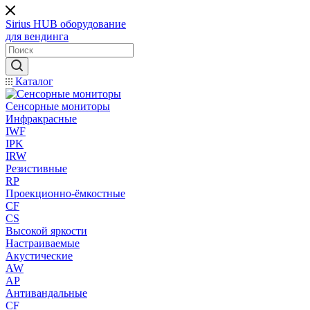
Sirius HUB
оборудование
для вендинга
Каталог
Сенсорные мониторы
Инфракрасные
IWF
IPK
IRW
Резистивные
RP
Проекционно-ёмкостные
CF
CS
Высокой яркости
Настраиваемые
Акустические
AW
AP
Антивандальные
CF