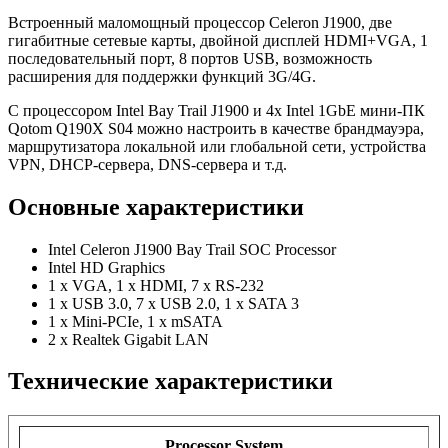
Встроенный маломощный процессор Celeron J1900, две
гигабитные сетевые карты, двойной дисплей HDMI+VGA, 1
последовательный порт, 8 портов USB, возможность
расширения для поддержки функций 3G/4G.
С процессором Intel Bay Trail J1900 и 4x Intel 1GbE мини-ПК
Qotom Q190X S04 можно настроить в качестве брандмауэра,
маршрутизатора локальной или глобальной сети, устройства
VPN, DHCP-сервера, DNS-сервера и т.д.
Основные характеристики
Intel Celeron J1900 Bay Trail SOC Processor
Intel HD Graphics
1 x VGA, 1 x HDMI, 7 x RS-232
1 x USB 3.0, 7 x USB 2.0, 1 x SATA 3
1 x Mini-PCIe, 1 x mSATA
2 x Realtek Gigabit LAN
Технические характеристики
Processor System