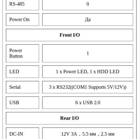
RS-485
0
Power On
Да
Front I/O
Power
1
Button
LED
1 x Power LED, 1 x HDD LED
Serial
3 x RS232((COM1 Supports 5V/12V))
USB
6 x USB 2.0
Rear I/O
DC-IN
12V 3A，5.5 мм，2.5 мм