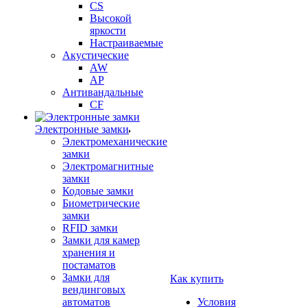
CS
Высокой
яркости
Настраиваемые
Акустические
AW
AP
Антивандальные
CF
Электронные замки
Электромеханические
замки
Электромагнитные
замки
Кодовые замки
Биометрические
замки
RFID замки
Замки для камер
хранения и
постаматов
Замки для
Как купить
вендинговых
автоматов
Условия