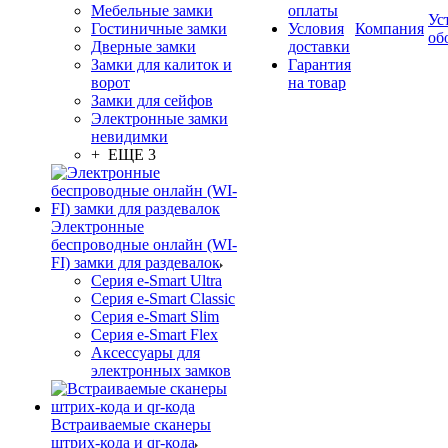
Мебельные замки
оплаты
Ус
Гостиничные замки
Условия
Компания
об
Дверные замки
доставки
Замки для калиток и
Гарантия
ворот
на товар
Замки для сейфов
Электронные замки
невидимки
+ ЕЩЕ 3
Электронные
беспроводные онлайн (WI-
FI) замки для раздевалок
Серия e-Smart Ultra
Серия e-Smart Classic
Серия e-Smart Slim
Серия e-Smart Flex
Аксессуары для
электронных замков
Встраиваемые сканеры
штрих-кода и qr-кода