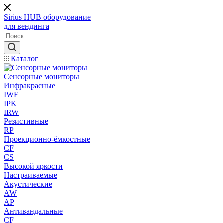
Sirius HUB
оборудование
для вендинга
Каталог
Сенсорные мониторы
Инфракрасные
IWF
IPK
IRW
Резистивные
RP
Проекционно-ёмкостные
CF
CS
Высокой яркости
Настраиваемые
Акустические
AW
AP
Антивандальные
CF