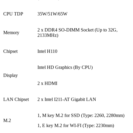
CPU TDP
35W/51W/65W
2 x DDR4 SO-DIMM Socket (Up to 32G,
Memory
2133MHz)
Chipset
Intel H110
Intel HD Graphics (By CPU)
Display
2 x HDMI
LAN Chipset
2 x Intel I211-AT Gigabit LAN
1, M key M.2 for SSD (Type: 2260, 2280mm)
M.2
1, E key M.2 for WI-FI (Type: 2230mm)