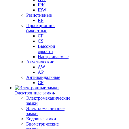
IPK
IRW
Резистивные
RP
Проекционно-
ёмкостные
CF
CS
Высокой
яркости
Настраиваемые
Акустические
AW
AP
Антивандальные
CF
Электронные замки
Электромеханические
замки
Электромагнитные
замки
Кодовые замки
Биометрические