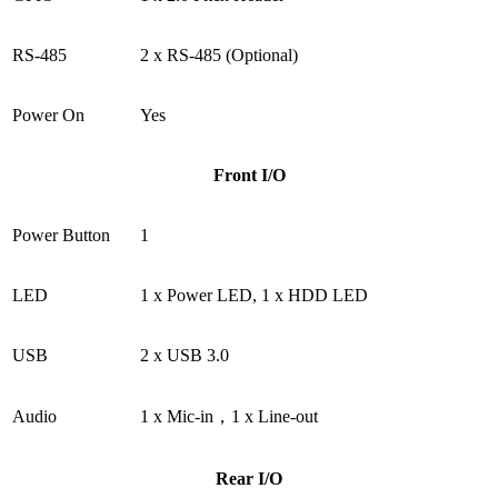
RS-485
2 x RS-485 (Optional)
Power On
Yes
Front I/O
Power Button
1
LED
1 x Power LED, 1 x HDD LED
USB
2 x USB 3.0
Audio
1 x Mic-in，1 x Line-out
Rear I/O