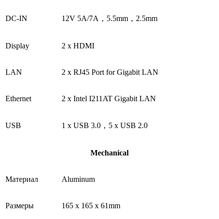
DC-IN
12V 5A/7A，5.5mm，2.5mm
Display
2 x HDMI
LAN
2 x RJ45 Port for Gigabit LAN
Ethernet
2 x Intel I211AT Gigabit LAN
USB
1 x USB 3.0，5 x USB 2.0
Mechanical
Материал
Aluminum
Размеры
165 x 165 x 61mm