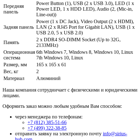
Power Button (1), USB (2 x USB 3.0), LED (1 x
Передняя
Power LED, 1 x HDD LED), Audio (2, (Mic-in,
панель
Line-out))
Power (1 x DC Jack), Video Output (2 x HDMI),
Задняя панель
LAN (2 x RJ45 Port for Gigabit LAN), USB (1 x
USB 2.0, 5 x USB 2.0)
2 x DDR4 SO-DIMM Socket (Up to 32G,
Память
2133MHz)
Операционная
6th Windows 7, Windows 8, Windows 10, Linux
система
7th Windows 10, Linux
Размер, мм
165 x 165 x 61
Вес, кг
2
Материал
Алюминий
Наша компания сотрудничает с физическими и юридическими
лицами.
Оформить заказ можно любым удобным Вам способом:
через менеджера по телефонам:
+7 (812) 385-51-66
+7 (499) 322-38-85
отправить заявку на электронную почту
info@sirius-
hub.com