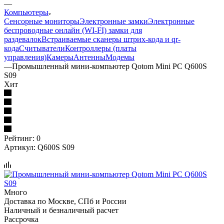
—
Компьютеры
Сенсорные мониторы
Электронные замки
Электронные
беспроводные онлайн (WI-FI) замки для
раздевалок
Встраиваемые сканеры штрих-кода и qr-
кода
Считыватели
Контроллеры (платы
управления)
Камеры
Антенны
Модемы
—
Промышленный мини-компьютер Qotom Mini PC Q600S
S09
Хит
Рейтинг: 0
Артикул:
Q600S S09
Много
Доставка по Москве, СПб и России
Наличный и безналичный расчет
Рассрочка