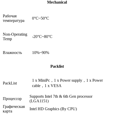
Mechanical
Рабочая
0°C~50°C
температура
Non-Operating
-20°C~80°C
Temp
Влажность
10%~90%
Packlist
1 x MiniPc，1 x Power supply，1 x Power
PackList
cable，1 x VESA
Supports Intel 7th & 6th Gen processor
Процессор
(LGA1151)
Графическая
Intel HD Graphics (By CPU)
карта