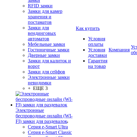
замки
RFID замки
Замки для камер
хранения и
постаматов
Замки для
Как купить
вендинговых
автоматов
Условия
Мебельные замки
оплаты
Ус
Гостиничные замки
Условия
Компания
об
Дверные замки
доставки
Замки для калиток и
Гарантия
ворот
на товар
Замки для сейфов
Электронные замки
невидимки
+ ЕЩЕ 3
Электронные
беспроводные онлайн (WI-
FI) замки для раздевалок
Серия e-Smart Ultra
Серия e-Smart Classic