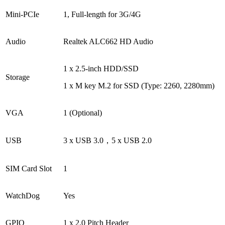
Mini-PCIe
1, Full-length for 3G/4G
Audio
Realtek ALC662 HD Audio
1 x 2.5-inch HDD/SSD
Storage
1 x M key M.2 for SSD (Type: 2260, 2280mm)
VGA
1 (Optional)
USB
3 x USB 3.0，5 x USB 2.0
SIM Card Slot
1
WatchDog
Yes
GPIO
1 x 2.0 Pitch Header