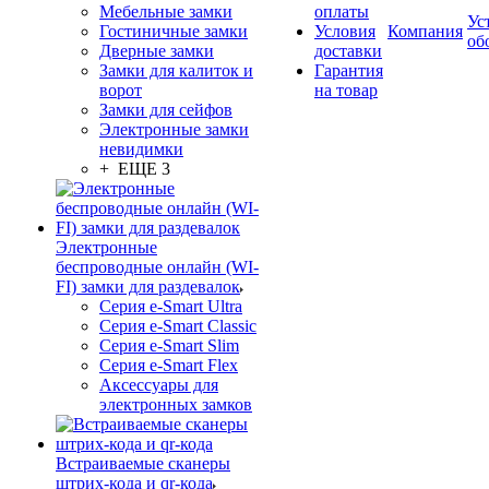
Мебельные замки
оплаты
Ус
Гостиничные замки
Условия
Компания
об
Дверные замки
доставки
Замки для калиток и
Гарантия
ворот
на товар
Замки для сейфов
Электронные замки
невидимки
+ ЕЩЕ 3
Электронные
беспроводные онлайн (WI-
FI) замки для раздевалок
Серия e-Smart Ultra
Серия e-Smart Classic
Серия e-Smart Slim
Серия e-Smart Flex
Аксессуары для
электронных замков
Встраиваемые сканеры
штрих-кода и qr-кода