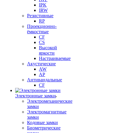
IPK
IRW
Резистивные
RP
Проекционно-
ёмкостные
CF
CS
Высокой
яркости
Настраиваемые
Акустические
AW
AP
Антивандальные
CF
Электронные замки
Электромеханические
замки
Электромагнитные
замки
Кодовые замки
Биометрические