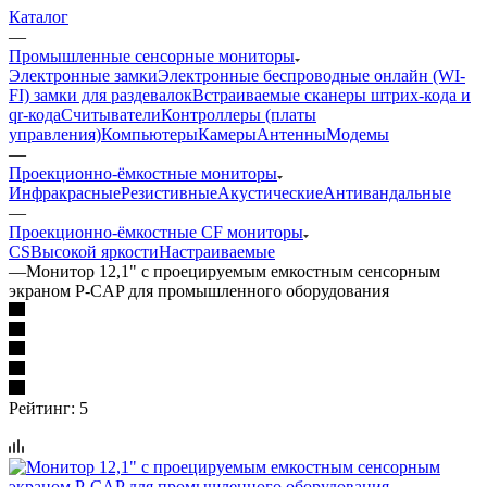
Каталог
—
Промышленные сенсорные мониторы
Электронные замки
Электронные беспроводные онлайн (WI-
FI) замки для раздевалок
Встраиваемые сканеры штрих-кода и
qr-кода
Считыватели
Контроллеры (платы
управления)
Компьютеры
Камеры
Антенны
Модемы
—
Проекционно-ёмкостные мониторы
Инфракрасные
Резистивные
Акустические
Антивандальные
—
Проекционно-ёмкостные CF мониторы
CS
Высокой яркости
Настраиваемые
—
Монитор 12,1" с проецируемым емкостным сенсорным
экраном P-CAP для промышленного оборудования
Рейтинг: 5