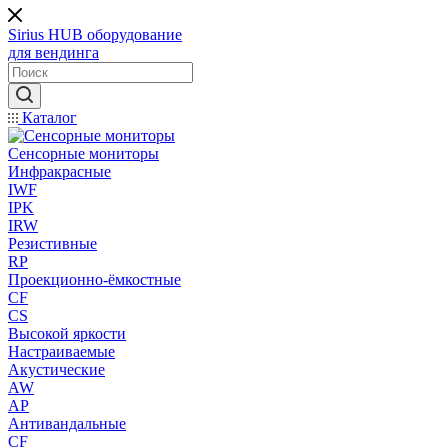
Sirius HUB
оборудование
для вендинга
Каталог
Сенсорные мониторы
Инфракрасные
IWF
IPK
IRW
Резистивные
RP
Проекционно-ёмкостные
CF
CS
Высокой яркости
Настраиваемые
Акустические
AW
AP
Антивандальные
CF