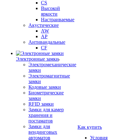
CS
Высокой
яркости
Настраиваемые
Акустические
AW
AP
Антивандальные
CF
Электронные замки
Электромеханические
замки
Электромагнитные
замки
Кодовые замки
Биометрические
замки
RFID замки
Замки для камер
хранения и
постаматов
Замки для
Как купить
вендинговых
автоматов
Условия