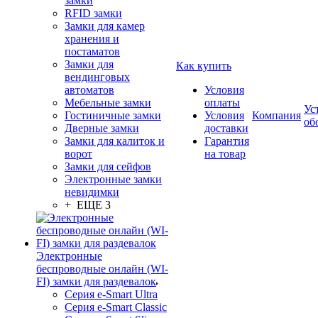
замки
RFID замки
Замки для камер
хранения и
постаматов
Замки для
Как купить
вендинговых
автоматов
Условия
Мебельные замки
оплаты
Ус
Гостиничные замки
Условия
Компания
об
Дверные замки
доставки
Замки для калиток и
Гарантия
ворот
на товар
Замки для сейфов
Электронные замки
невидимки
+ ЕЩЕ 3
Электронные
беспроводные онлайн (WI-
FI) замки для раздевалок
Серия e-Smart Ultra
Серия e-Smart Classic