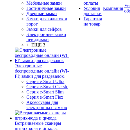
Мебельные замки
оплаты
Ус
Гостиничные замки
Условия
Компания
об
Дверные замки
доставки
Замки для калиток и
Гарантия
ворот
на товар
Замки для сейфов
Электронные замки
невидимки
+ ЕЩЕ 3
Электронные
беспроводные онлайн (WI-
FI) замки для раздевалок
Серия e-Smart Ultra
Серия e-Smart Classic
Серия e-Smart Slim
Серия e-Smart Flex
Аксессуары для
электронных замков
Встраиваемые сканеры
штрих-кода и qr-кода