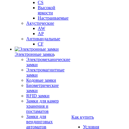
CS
Высокой
яркости
Настраиваемые
Акустические
AW
AP
Антивандальные
CF
Электронные замки
Электромеханические
замки
Электромагнитные
замки
Кодовые замки
Биометрические
замки
RFID замки
Замки для камер
хранения и
постаматов
Замки для
Как купить
вендинговых
автоматов
Условия