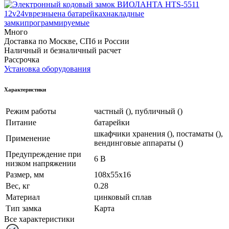
12v
24v
врезные
на батарейках
накладные
замки
программируемые
Много
Доставка по Москве, СПб и России
Наличный и безналичный расчет
Рассрочка
Установка оборудования
Характеристики
Режим работы
частный (), публичный ()
Питание
батарейки
шкафчики хранения (), постаматы (),
Применение
вендинговые аппараты ()
Предупреждение при
6 В
низком напряжении
Размер, мм
108x55x16
Вес, кг
0.28
Материал
цинковый сплав
Тип замка
Карта
Все характеристики