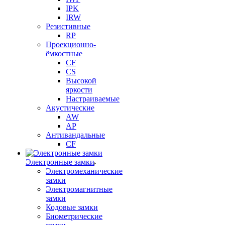
IPK
IRW
Резистивные
RP
Проекционно-
ёмкостные
CF
CS
Высокой
яркости
Настраиваемые
Акустические
AW
AP
Антивандальные
CF
Электронные замки
Электромеханические
замки
Электромагнитные
замки
Кодовые замки
Биометрические