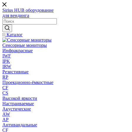
Sirius HUB
оборудование
для вендинга
Каталог
Сенсорные мониторы
Инфракрасные
IWF
IPK
IRW
Резистивные
RP
Проекционно-ёмкостные
CF
CS
Высокой яркости
Настраиваемые
Акустические
AW
AP
Антивандальные
CF