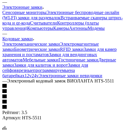
—
Электронные замки
Сенсорные мониторы
Электронные беспроводные онлайн
(WI-FI) замки для раздевалок
Встраиваемые сканеры штрих-
кода и qr-кода
Считыватели
Контроллеры (платы
управления)
Компьютеры
Камеры
Антенны
Модемы
—
Кодовые замки
Электромеханические замки
Электромагнитные
замки
Биометрические замки
RFID замки
Замки для камер
хранения и постаматов
Замки для вендинговых
автоматов
Мебельные замки
Гостиничные замки
Дверные
замки
Замки для калиток и ворот
Замки для
сейфов
врезные
программируемые
на
батарейках
12v
24v
Электронные замки невидимки
—
Электронный кодовый замок ВИОЛАНТА HTS-5511
Рейтинг: 3.5
Артикул:
HTS-5511