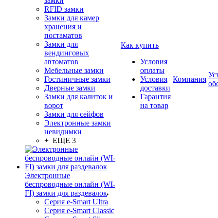
замки
RFID замки
Замки для камер
хранения и
постаматов
Замки для
Как купить
вендинговых
автоматов
Условия
Мебельные замки
оплаты
Ус
Гостиничные замки
Условия
Компания
об
Дверные замки
доставки
Замки для калиток и
Гарантия
ворот
на товар
Замки для сейфов
Электронные замки
невидимки
+ ЕЩЕ 3
Электронные
беспроводные онлайн (WI-
FI) замки для раздевалок
Серия e-Smart Ultra
Серия e-Smart Classic