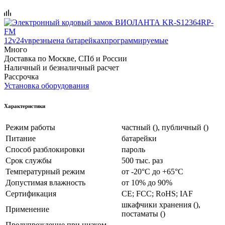
12v
24v
врезные
на батарейках
программируемые
Много
Доставка по Москве, СПб и России
Наличный и безналичный расчет
Рассрочка
Установка оборудования
Характеристики
Режим работы
частный (), публичный ()
Питание
батарейки
Способ разблокировки
пароль
Срок службы
500 тыс. раз
Температурный режим
от -20°C до +65°C
Допустимая влажность
от 10% до 90%
Сертификация
CE; FCC; RoHS; IAF
шкафчики хранения (),
Применение
постаматы ()
Предупреждение при низком