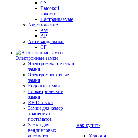
CS
Высокой
яркости
Настраиваемые
Акустические
AW
AP
Антивандальные
CF
Электронные замки
Электромеханические
замки
Электромагнитные
замки
Кодовые замки
Биометрические
замки
RFID замки
Замки для камер
хранения и
постаматов
Замки для
Как купить
вендинговых
автоматов
Условия