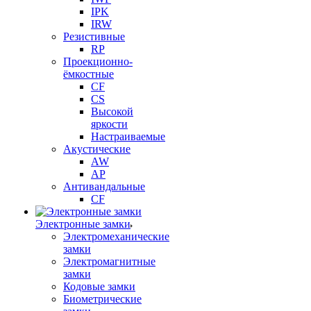
IPK
IRW
Резистивные
RP
Проекционно-
ёмкостные
CF
CS
Высокой
яркости
Настраиваемые
Акустические
AW
AP
Антивандальные
CF
Электронные замки
Электромеханические
замки
Электромагнитные
замки
Кодовые замки
Биометрические