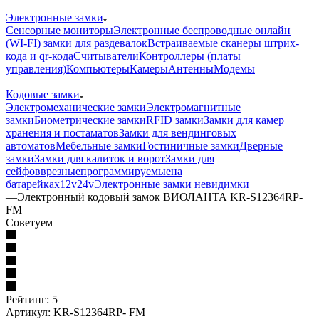
—
Электронные замки
Сенсорные мониторы
Электронные беспроводные онлайн
(WI-FI) замки для раздевалок
Встраиваемые сканеры штрих-
кода и qr-кода
Считыватели
Контроллеры (платы
управления)
Компьютеры
Камеры
Антенны
Модемы
—
Кодовые замки
Электромеханические замки
Электромагнитные
замки
Биометрические замки
RFID замки
Замки для камер
хранения и постаматов
Замки для вендинговых
автоматов
Мебельные замки
Гостиничные замки
Дверные
замки
Замки для калиток и ворот
Замки для
сейфов
врезные
программируемые
на
батарейках
12v
24v
Электронные замки невидимки
—
Электронный кодовый замок ВИОЛАНТА KR-S12364RP-
FM
Советуем
Рейтинг: 5
Артикул:
KR-S12364RP- FM