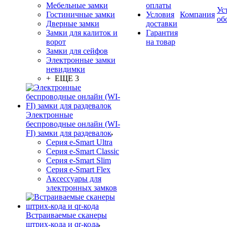
Мебельные замки
оплаты
Ус
Гостиничные замки
Условия
Компания
об
Дверные замки
доставки
Замки для калиток и
Гарантия
ворот
на товар
Замки для сейфов
Электронные замки
невидимки
+ ЕЩЕ 3
Электронные
беспроводные онлайн (WI-
FI) замки для раздевалок
Серия e-Smart Ultra
Серия e-Smart Classic
Серия e-Smart Slim
Серия e-Smart Flex
Аксессуары для
электронных замков
Встраиваемые сканеры
штрих-кода и qr-кода