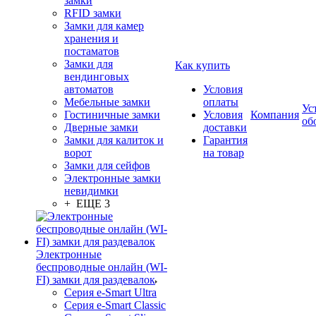
замки
RFID замки
Замки для камер
хранения и
постаматов
Замки для
Как купить
вендинговых
автоматов
Условия
Мебельные замки
оплаты
Ус
Гостиничные замки
Условия
Компания
об
Дверные замки
доставки
Замки для калиток и
Гарантия
ворот
на товар
Замки для сейфов
Электронные замки
невидимки
+ ЕЩЕ 3
Электронные
беспроводные онлайн (WI-
FI) замки для раздевалок
Серия e-Smart Ultra
Серия e-Smart Classic