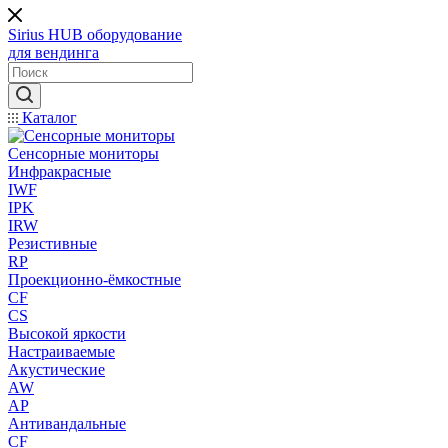
Sirius HUB
оборудование
для вендинга
Каталог
Сенсорные мониторы
Инфракрасные
IWF
IPK
IRW
Резистивные
RP
Проекционно-ёмкостные
CF
CS
Высокой яркости
Настраиваемые
Акустические
AW
AP
Антивандальные
CF