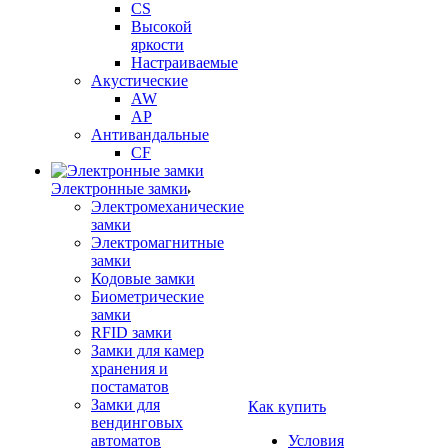
CS
Высокой
яркости
Настраиваемые
Акустические
AW
AP
Антивандальные
CF
Электронные замки
Электромеханические
замки
Электромагнитные
замки
Кодовые замки
Биометрические
замки
RFID замки
Замки для камер
хранения и
постаматов
Замки для
Как купить
вендинговых
автоматов
Условия