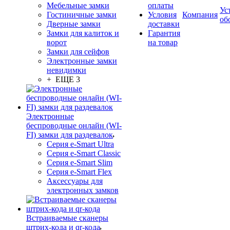
Мебельные замки
оплаты
Ус
Гостиничные замки
Условия
Компания
об
Дверные замки
доставки
Замки для калиток и
Гарантия
ворот
на товар
Замки для сейфов
Электронные замки
невидимки
+ ЕЩЕ 3
Электронные
беспроводные онлайн (WI-
FI) замки для раздевалок
Серия e-Smart Ultra
Серия e-Smart Classic
Серия e-Smart Slim
Серия e-Smart Flex
Аксессуары для
электронных замков
Встраиваемые сканеры
штрих-кода и qr-кода