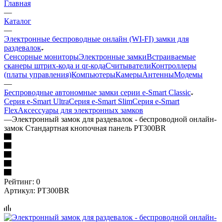
Главная
—
Каталог
—
Электронные беспроводные онлайн (WI-FI) замки для
раздевалок
Сенсорные мониторы
Электронные замки
Встраиваемые
сканеры штрих-кода и qr-кода
Считыватели
Контроллеры
(платы управления)
Компьютеры
Камеры
Антенны
Модемы
—
Беспроводные автономные замки серии e-Smart Classic
Серия e-Smart Ultra
Серия e-Smart Slim
Серия e-Smart
Flex
Аксессуары для электронных замков
—
Электронный замок для раздевалок - беспроводной онлайн-
замок Стандартная кнопочная панель PT300BR
Рейтинг: 0
Артикул:
PT300BR