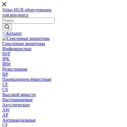
Sirius HUB
оборудование
для вендинга
Каталог
Сенсорные мониторы
Инфракрасные
IWF
IPK
IRW
Резистивные
RP
Проекционно-ёмкостные
CF
CS
Высокой яркости
Настраиваемые
Акустические
AW
AP
Антивандальные
CF