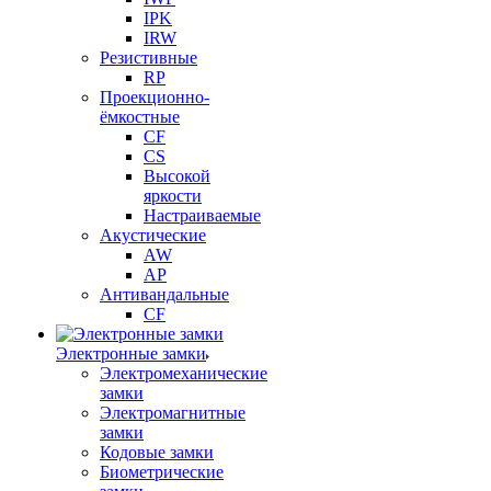
IPK
IRW
Резистивные
RP
Проекционно-
ёмкостные
CF
CS
Высокой
яркости
Настраиваемые
Акустические
AW
AP
Антивандальные
CF
Электронные замки
Электромеханические
замки
Электромагнитные
замки
Кодовые замки
Биометрические