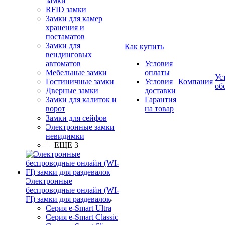
замки
RFID замки
Замки для камер
хранения и
постаматов
Замки для
Как купить
вендинговых
автоматов
Условия
Мебельные замки
оплаты
Ус
Гостиничные замки
Условия
Компания
об
Дверные замки
доставки
Замки для калиток и
Гарантия
ворот
на товар
Замки для сейфов
Электронные замки
невидимки
+ ЕЩЕ 3
Электронные
беспроводные онлайн (WI-
FI) замки для раздевалок
Серия e-Smart Ultra
Серия e-Smart Classic