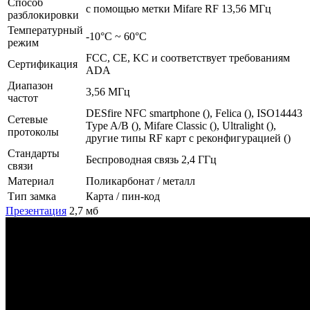
Способ
с помощью метки Mifare RF 13,56 МГц
разблокировки
Температурный
-10°С ~ 60°С
режим
FCC, CE, KC и соответствует требованиям
Сертификация
ADA
Диапазон
3,56 МГц
частот
DESfire NFC smartphone (), Felica (), ISO14443
Сетевые
Type A/B (), Mifare Classic (), Ultralight (),
протоколы
другие типы RF карт с реконфигурацией ()
Стандарты
Беспроводная связь 2,4 ГГц
связи
Материал
Поликарбонат / металл
Тип замка
Карта / пин-код
Презентация
2,7 мб