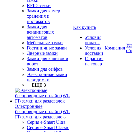
замки
RFID замки
Замки для камер
хранения и
постаматов
Замки для
Как купить
вендинговых
автоматов
Условия
Мебельные замки
оплаты
Ус
Гостиничные замки
Условия
Компания
об
Дверные замки
доставки
Замки для калиток и
Гарантия
ворот
на товар
Замки для сейфов
Электронные замки
невидимки
+ ЕЩЕ 3
Электронные
беспроводные онлайн (WI-
FI) замки для раздевалок
Серия e-Smart Ultra
Серия e-Smart Classic