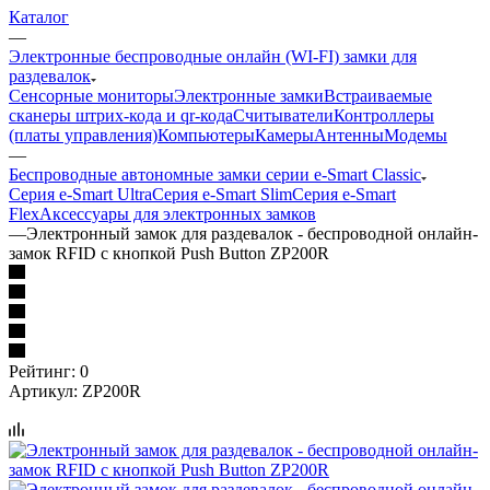
Каталог
—
Электронные беспроводные онлайн (WI-FI) замки для
раздевалок
Сенсорные мониторы
Электронные замки
Встраиваемые
сканеры штрих-кода и qr-кода
Считыватели
Контроллеры
(платы управления)
Компьютеры
Камеры
Антенны
Модемы
—
Беспроводные автономные замки серии e-Smart Classic
Серия e-Smart Ultra
Серия e-Smart Slim
Серия e-Smart
Flex
Аксессуары для электронных замков
—
Электронный замок для раздевалок - беспроводной онлайн-
замок RFID с кнопкой Push Button ZP200R
Рейтинг: 0
Артикул:
ZP200R