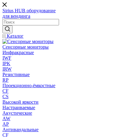
Sirius HUB
оборудование
для вендинга
Каталог
Сенсорные мониторы
Инфракрасные
IWF
IPK
IRW
Резистивные
RP
Проекционно-ёмкостные
CF
CS
Высокой яркости
Настраиваемые
Акустические
AW
AP
Антивандальные
CF