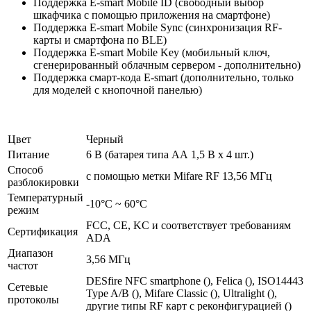
Поддержка E-smart Mobile ID (свободный выбор
шкафчика с помощью приложения на смартфоне)
Поддержка E-smart Mobile Sync (синхронизация RF-
карты и смартфона по BLE)
Поддержка E-smart Mobile Key (мобильный ключ,
сгенерированный облачным сервером - дополнительно)
Поддержка смарт-кода E-smart (дополнительно, только
для моделей с кнопочной панелью)
Цвет
Черный
Питание
6 В (батарея типа АА 1,5 В х 4 шт.)
Способ
с помощью метки Mifare RF 13,56 МГц
разблокировки
Температурный
-10°С ~ 60°С
режим
FCC, CE, KC и соответствует требованиям
Сертификация
ADA
Диапазон
3,56 МГц
частот
DESfire NFC smartphone (), Felica (), ISO14443
Сетевые
Type A/B (), Mifare Classic (), Ultralight (),
протоколы
другие типы RF карт с реконфигурацией ()