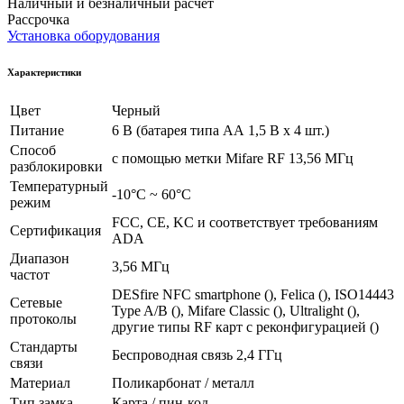
Наличный и безналичный расчет
Рассрочка
Установка оборудования
Характеристики
Цвет
Черный
Питание
6 В (батарея типа АА 1,5 В х 4 шт.)
Способ
с помощью метки Mifare RF 13,56 МГц
разблокировки
Температурный
-10°С ~ 60°С
режим
FCC, CE, KC и соответствует требованиям
Сертификация
ADA
Диапазон
3,56 МГц
частот
DESfire NFC smartphone (), Felica (), ISO14443
Сетевые
Type A/B (), Mifare Classic (), Ultralight (),
протоколы
другие типы RF карт с реконфигурацией ()
Стандарты
Беспроводная связь 2,4 ГГц
связи
Материал
Поликарбонат / металл
Тип замка
Карта / пин-код