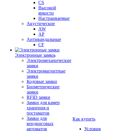
CS
Высокой
яркости
Настраиваемые
Акустические
AW
AP
Антивандальные
CF
Электронные замки
Электромеханические
замки
Электромагнитные
замки
Кодовые замки
Биометрические
замки
RFID замки
Замки для камер
хранения и
постаматов
Замки для
Как купить
вендинговых
автоматов
Условия