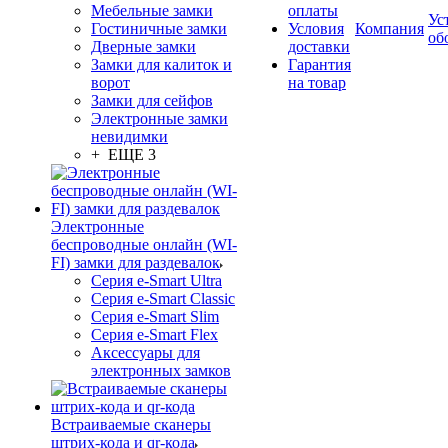
Мебельные замки
оплаты
Ус
Гостиничные замки
Условия
Компания
об
Дверные замки
доставки
Замки для калиток и
Гарантия
ворот
на товар
Замки для сейфов
Электронные замки
невидимки
+ ЕЩЕ 3
Электронные
беспроводные онлайн (WI-
FI) замки для раздевалок
Серия e-Smart Ultra
Серия e-Smart Classic
Серия e-Smart Slim
Серия e-Smart Flex
Аксессуары для
электронных замков
Встраиваемые сканеры
штрих-кода и qr-кода