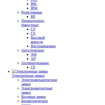
IPK
IRW
Резистивные
RP
Проекционно-
ёмкостные
CF
CS
Высокой
яркости
Настраиваемые
Акустические
AW
AP
Антивандальные
CF
Электронные замки
Электромеханические
замки
Электромагнитные
замки
Кодовые замки
Биометрические