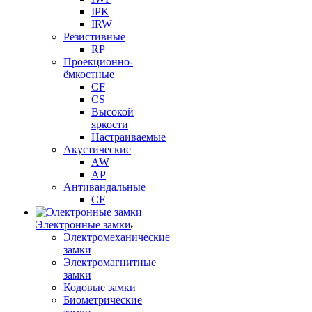
IPK
IRW
Резистивные
RP
Проекционно-
ёмкостные
CF
CS
Высокой
яркости
Настраиваемые
Акустические
AW
AP
Антивандальные
CF
Электронные замки
Электромеханические
замки
Электромагнитные
замки
Кодовые замки
Биометрические