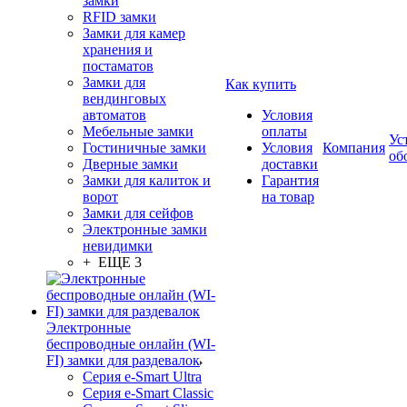
замки
RFID замки
Замки для камер
хранения и
постаматов
Замки для
Как купить
вендинговых
автоматов
Условия
Мебельные замки
оплаты
Ус
Гостиничные замки
Условия
Компания
об
Дверные замки
доставки
Замки для калиток и
Гарантия
ворот
на товар
Замки для сейфов
Электронные замки
невидимки
+ ЕЩЕ 3
Электронные
беспроводные онлайн (WI-
FI) замки для раздевалок
Серия e-Smart Ultra
Серия e-Smart Classic