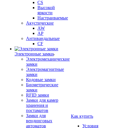
CS
Высокой
яркости
Настраиваемые
Акустические
AW
AP
Антивандальные
CF
Электронные замки
Электромеханические
замки
Электромагнитные
замки
Кодовые замки
Биометрические
замки
RFID замки
Замки для камер
хранения и
постаматов
Замки для
Как купить
вендинговых
автоматов
Условия