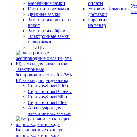
Мебельные замки
оплаты
Ус
Гостиничные замки
Условия
Компания
об
Дверные замки
доставки
Замки для калиток и
Гарантия
ворот
на товар
Замки для сейфов
Электронные замки
невидимки
+ ЕЩЕ 3
Электронные
беспроводные онлайн (WI-
FI) замки для раздевалок
Серия e-Smart Ultra
Серия e-Smart Classic
Серия e-Smart Slim
Серия e-Smart Flex
Аксессуары для
электронных замков
Встраиваемые сканеры
штрих-кода и qr-кода