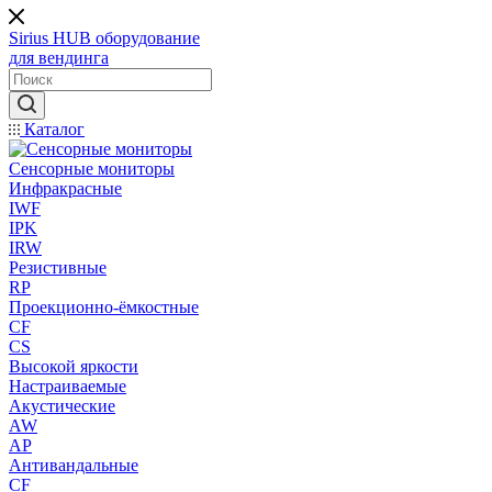
Sirius HUB
оборудование
для вендинга
Каталог
Сенсорные мониторы
Инфракрасные
IWF
IPK
IRW
Резистивные
RP
Проекционно-ёмкостные
CF
CS
Высокой яркости
Настраиваемые
Акустические
AW
AP
Антивандальные
CF