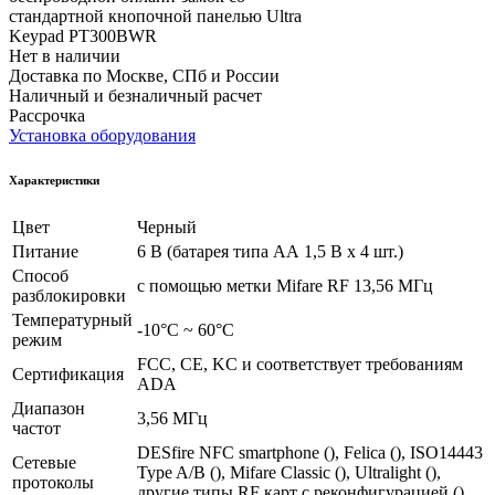
Нет в наличии
Доставка по Москве, СПб и России
Наличный и безналичный расчет
Рассрочка
Установка оборудования
Характеристики
Цвет
Черный
Питание
6 В (батарея типа АА 1,5 В х 4 шт.)
Способ
с помощью метки Mifare RF 13,56 МГц
разблокировки
Температурный
-10°С ~ 60°С
режим
FCC, CE, KC и соответствует требованиям
Сертификация
ADA
Диапазон
3,56 МГц
частот
DESfire NFC smartphone (), Felica (), ISO14443
Сетевые
Type A/B (), Mifare Classic (), Ultralight (),
протоколы
другие типы RF карт с реконфигурацией ()