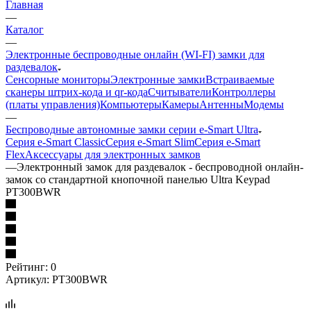
Главная
—
Каталог
—
Электронные беспроводные онлайн (WI-FI) замки для
раздевалок
Сенсорные мониторы
Электронные замки
Встраиваемые
сканеры штрих-кода и qr-кода
Считыватели
Контроллеры
(платы управления)
Компьютеры
Камеры
Антенны
Модемы
—
Беспроводные автономные замки серии e-Smart Ultra
Серия e-Smart Classic
Серия e-Smart Slim
Серия e-Smart
Flex
Аксессуары для электронных замков
—
Электронный замок для раздевалок - беспроводной онлайн-
замок со стандартной кнопочной панелью Ultra Keypad
PT300BWR
Рейтинг: 0
Артикул:
PT300BWR