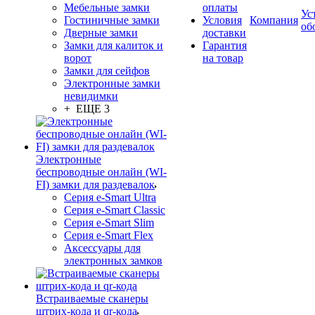
Мебельные замки
оплаты
Ус
Гостиничные замки
Условия
Компания
об
Дверные замки
доставки
Замки для калиток и
Гарантия
ворот
на товар
Замки для сейфов
Электронные замки
невидимки
+ ЕЩЕ 3
Электронные
беспроводные онлайн (WI-
FI) замки для раздевалок
Серия e-Smart Ultra
Серия e-Smart Classic
Серия e-Smart Slim
Серия e-Smart Flex
Аксессуары для
электронных замков
Встраиваемые сканеры
штрих-кода и qr-кода