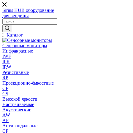
Sirius HUB
оборудование
для вендинга
Каталог
Сенсорные мониторы
Инфракрасные
IWF
IPK
IRW
Резистивные
RP
Проекционно-ёмкостные
CF
CS
Высокой яркости
Настраиваемые
Акустические
AW
AP
Антивандальные
CF