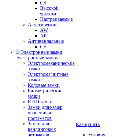
CS
Высокой
яркости
Настраиваемые
Акустические
AW
AP
Антивандальные
CF
Электронные замки
Электромеханические
замки
Электромагнитные
замки
Кодовые замки
Биометрические
замки
RFID замки
Замки для камер
хранения и
постаматов
Замки для
Как купить
вендинговых
автоматов
Условия