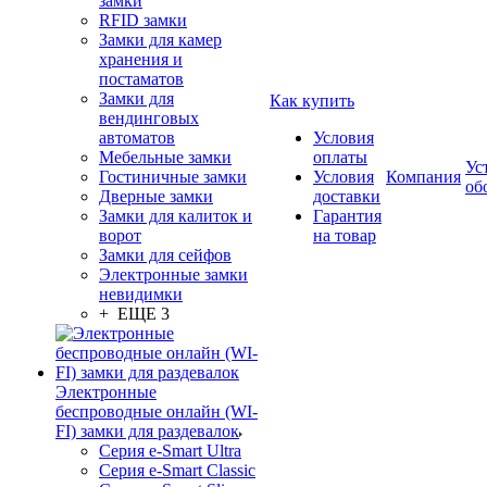
замки
RFID замки
Замки для камер
хранения и
постаматов
Замки для
Как купить
вендинговых
автоматов
Условия
Мебельные замки
оплаты
Ус
Гостиничные замки
Условия
Компания
об
Дверные замки
доставки
Замки для калиток и
Гарантия
ворот
на товар
Замки для сейфов
Электронные замки
невидимки
+ ЕЩЕ 3
Электронные
беспроводные онлайн (WI-
FI) замки для раздевалок
Серия e-Smart Ultra
Серия e-Smart Classic