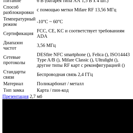
Питание
6 В (батарея типа АА 1,5 В х 4 шт.)
Способ
с помощью метки Mifare RF 13,56 МГц
разблокировки
Температурный
-10°С ~ 60°С
режим
FCC, CE, KC и соответствует требованиям
Сертификация
ADA
Диапазон
3,56 МГц
частот
DESfire NFC smartphone (), Felica (), ISO14443
Сетевые
Type A/B (), Mifare Classic (), Ultralight (),
протоколы
другие типы RF карт с реконфигурацией ()
Стандарты
Беспроводная связь 2,4 ГГц
связи
Материал
Поликарбонат / металл
Тип замка
Карта / пин-код
Презентация
2,7 мб