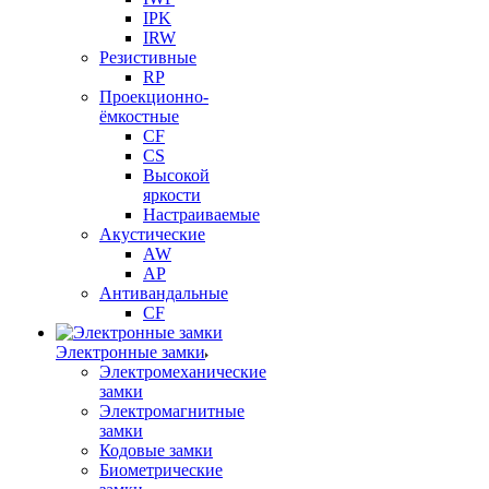
IPK
IRW
Резистивные
RP
Проекционно-
ёмкостные
CF
CS
Высокой
яркости
Настраиваемые
Акустические
AW
AP
Антивандальные
CF
Электронные замки
Электромеханические
замки
Электромагнитные
замки
Кодовые замки
Биометрические