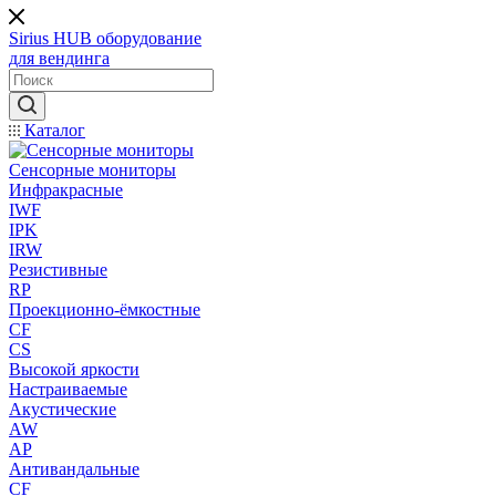
Sirius HUB
оборудование
для вендинга
Каталог
Сенсорные мониторы
Инфракрасные
IWF
IPK
IRW
Резистивные
RP
Проекционно-ёмкостные
CF
CS
Высокой яркости
Настраиваемые
Акустические
AW
AP
Антивандальные
CF