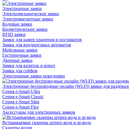
Электронные замки
Электромеханические замки
Электромагнитные замки
Кодовые замки
Биометрические замки
RFID замки
Замки для камер хранения и постаматов
Замки для вендинговых автоматов
Мебельные замки
Гостиничные замки
Дверные замки
Замки для калиток и ворот
Замки для сейфов
Электронные замки невидимки
Электронные беспроводные онлайн (WI-FI) замки для раздевал
Серия e-Smart Ultra
Серия e-Smart Classic
Серия e-Smart Slim
Серия e-Smart Flex
Аксессуары для электронных замков
Встраиваемые сканеры штрих-кода и qr-кода
Сканеры кодов