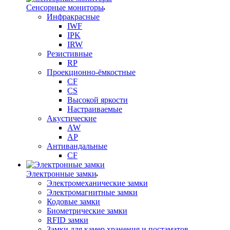
Сенсорные мониторы
Инфракрасные
IWF
IPK
IRW
Резистивные
RP
Проекционно-ёмкостные
CF
CS
Высокой яркости
Настраиваемые
Акустические
AW
AP
Антивандальные
CF
Электронные замки
Электромеханические замки
Электромагнитные замки
Кодовые замки
Биометрические замки
RFID замки
Замки для камер хранения и постаматов