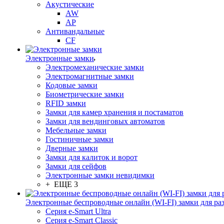
Акустические
AW
AP
Антивандальные
CF
Электронные замки
Электромеханические замки
Электромагнитные замки
Кодовые замки
Биометрические замки
RFID замки
Замки для камер хранения и постаматов
Замки для вендинговых автоматов
Мебельные замки
Гостиничные замки
Дверные замки
Замки для калиток и ворот
Замки для сейфов
Электронные замки невидимки
+ ЕЩЕ 3
Электронные беспроводные онлайн (WI-FI) замки для ра
Серия e-Smart Ultra
Серия e-Smart Classic