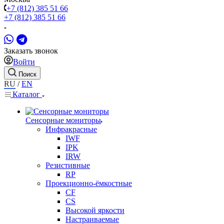
+7 (812) 385 51 66
+7 (812) 385 51 66
Заказать звонок
Войти
Поиск
RU
/
EN
Каталог
Сенсорные мониторы
Инфракрасные
IWF
IPK
IRW
Резистивные
RP
Проекционно-ёмкостные
CF
CS
Высокой яркости
Настраиваемые