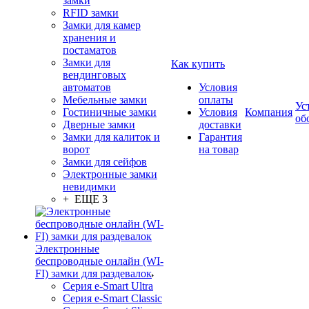
замки
RFID замки
Замки для камер
хранения и
постаматов
Замки для
Как купить
вендинговых
автоматов
Условия
Мебельные замки
оплаты
Ус
Гостиничные замки
Условия
Компания
об
Дверные замки
доставки
Замки для калиток и
Гарантия
ворот
на товар
Замки для сейфов
Электронные замки
невидимки
+ ЕЩЕ 3
Электронные
беспроводные онлайн (WI-
FI) замки для раздевалок
Серия e-Smart Ultra
Серия e-Smart Classic