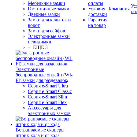
Мебельные замки
оплаты
Ус
Гостиничные замки
Условия
Компания
об
Дверные замки
доставки
Замки для калиток и
Гарантия
ворот
на товар
Замки для сейфов
Электронные замки
невидимки
+ ЕЩЕ 3
Электронные
беспроводные онлайн (WI-
FI) замки для раздевалок
Серия e-Smart Ultra
Серия e-Smart Classic
Серия e-Smart Slim
Серия e-Smart Flex
Аксессуары для
электронных замков
Встраиваемые сканеры
штрих-кода и qr-кода