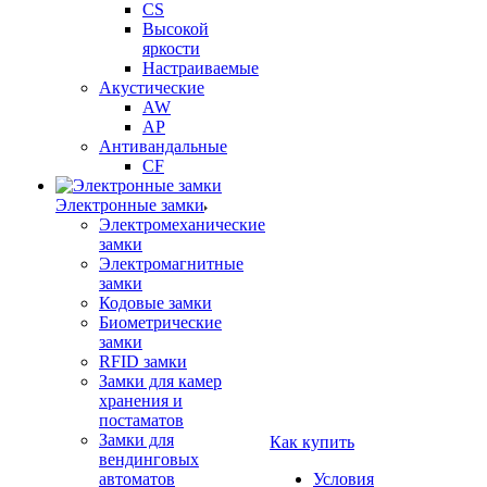
CS
Высокой
яркости
Настраиваемые
Акустические
AW
AP
Антивандальные
CF
Электронные замки
Электромеханические
замки
Электромагнитные
замки
Кодовые замки
Биометрические
замки
RFID замки
Замки для камер
хранения и
постаматов
Замки для
Как купить
вендинговых
автоматов
Условия