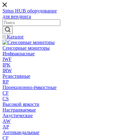
Sirius HUB
оборудование
для вендинга
Каталог
Сенсорные мониторы
Инфракрасные
IWF
IPK
IRW
Резистивные
RP
Проекционно-ёмкостные
CF
CS
Высокой яркости
Настраиваемые
Акустические
AW
AP
Антивандальные
CF