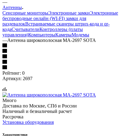
—
Антенны
Сенсорные мониторы
Электронные замки
Электронные
беспроводные онлайн (WI-FI) замки для
раздевалок
Встраиваемые сканеры штрих-кода и qr-
кода
Считыватели
Контроллеры (платы
управления)
Компьютеры
Камеры
Модемы
—
Антенна широкополосная МА-2697 SOTA
Рейтинг: 0
Артикул:
2697
Много
Доставка по Москве, СПб и России
Наличный и безналичный расчет
Рассрочка
Установка оборудования
Характеристики