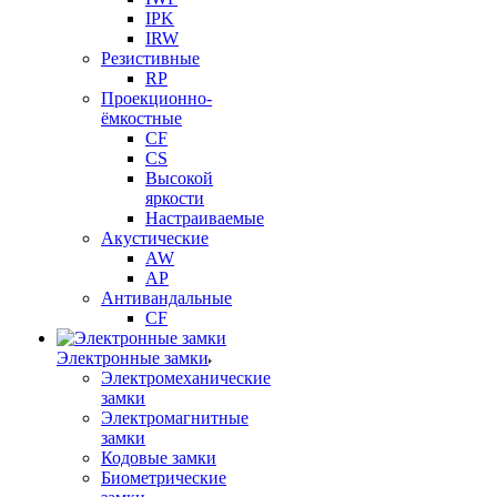
IPK
IRW
Резистивные
RP
Проекционно-
ёмкостные
CF
CS
Высокой
яркости
Настраиваемые
Акустические
AW
AP
Антивандальные
CF
Электронные замки
Электромеханические
замки
Электромагнитные
замки
Кодовые замки
Биометрические